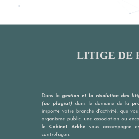
LITIGE DE
Dans la
gestion et la résolution des lit
(au plagiat)
dans le domaine de la
pro
importe votre branche d’activité, que vou
organisme public, une association ou enc
le
Cabinet Arkhè
vous accompagne en 
contrefaçon.