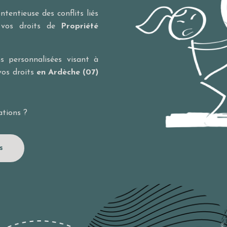
tentieuse des conflits liés
e vos droits de
Propriété
s personnalisées visant à
 vos droits
en Ardèche (07)
ations ?
s