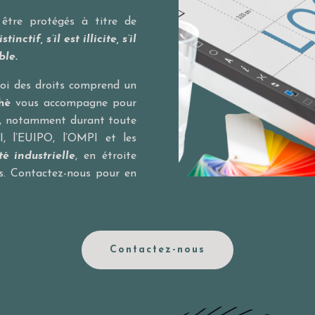
 être protégés à titre de
inctif, s’il est illicite, s’il
ble.
roi des droits comprend un
hè
vous accompagne pour
, notamment durant toute
I
, l’
EUIPO
, l’
OMPI
et les
é industrielle
, en étroite
rs. Contactez-nous pour en
Contactez-nous