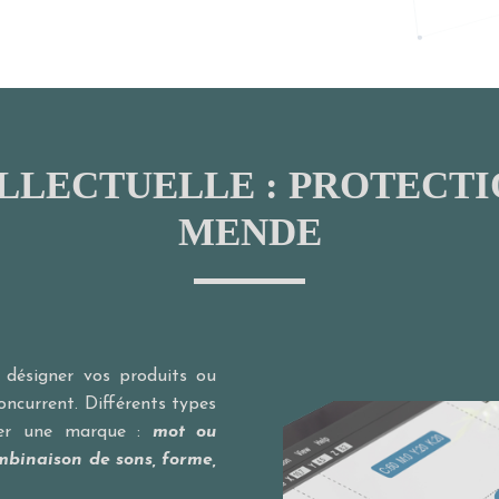
LLECTUELLE : PROTECT
MENDE
désigner vos produits ou
concurrent. Différents types
tuer une marque :
mot ou
mbinaison de sons, forme,