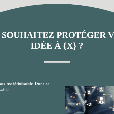
 SOUHAITEZ
PROTÉGER 
IDÉE À {X
} ?
 pas matérialisable. Dans ce
ublic.