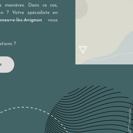
s manières. Dans ce cas,
on ? Votre spécialiste en
euve-lès-Avignon
vous
ations ?
s